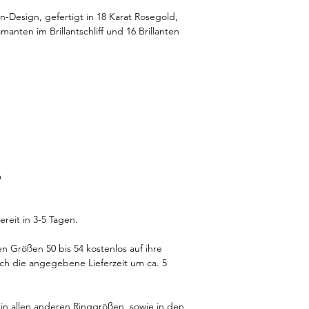
die Art und Dauer ih
n-Design, gefertigt in 18 Karat Rosegold,
heutzutage als umwelt
manten im Brillantschliff und 16 Brillanten
Herstellung weniger
bzw. Tagebau notwend
Weitere Infos über 
m
reit in 3-5 Tagen.
n Größen 50 bis 54 kostenlos auf ihre
ich die angegebene Lieferzeit um ca. 5
h in allen anderen Ringgrößen, sowie in den