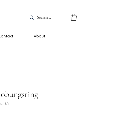
Kontakt
About
lobungsring
vd.18R