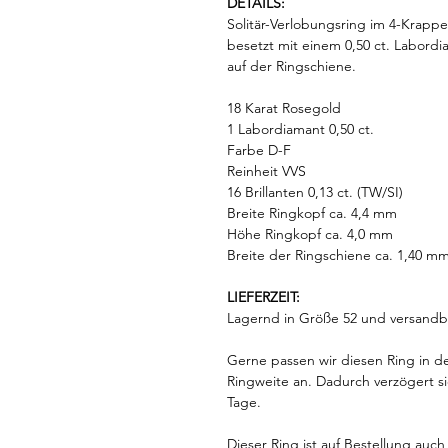
DETAILS:
Solitär-Verlobungsring im 4-Krappe
besetzt mit einem 0,50 ct. Labordia
auf der Ringschiene.
18 Karat Rosegold
1 Labordiamant 0,50 ct.
Farbe D-F
Reinheit VVS
16 Brillanten 0,13 ct. (TW/SI)
Breite Ringkopf ca. 4,4 mm
Höhe Ringkopf ca. 4,0 mm
Breite der Ringschiene ca. 1,40 m
LIEFERZEIT:
Lagernd in Größe 52 und versandbe
Gerne passen wir diesen Ring in de
Ringweite an. Dadurch verzögert s
Tage.
Dieser Ring ist auf Bestellung auc