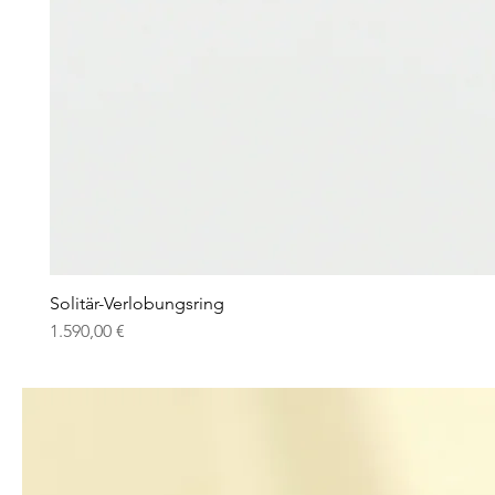
Solitär-Verlobungsring
Preis
1.590,00 €