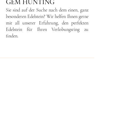
GEM HUNTING
Sie sind auf der Suche nach dem einen, ganz
besonderen Edelstein? Wir helfen Ihnen gerne
mit all unserer Erfahrung, den perfekten
Edelstein für Ihren Verlobungsring zu
finden.
Book your Appointment
Vereinbaren Sie einen Beratungstermin in
unserem neuen Office&Showroom in
Münchendorf und genießen Sie bei einem
Glas Sekt / einem Kaffee unser
Onlineangebot, oder besprechen Sie mit uns
ihre Wunschdesigns.
​
Termin vereinbaren