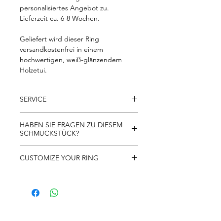
personalisiertes Angebot zu.
Lieferzeit ca. 6-8 Wochen.
Geliefert wird dieser Ring
versandkostenfrei in einem
hochwertigen, weiß-glänzendem
Holzetui.
SERVICE
- Kostenloser Versand innerhalb der
HABEN SIE FRAGEN ZU DIESEM
EU
SCHMUCKSTÜCK?
- 30 Tage Rückgaberecht
- kostenlose Rücksendung innerhalb
Gerne beantworten wir alle Fragen zu
CUSTOMIZE YOUR RING
Österreichs
unseren Schmuckstücken per Telefon
- 10 Jahre Garantie
und WhatsApp unter +43-664-436 75
Alle Schmuckstücke von FRITZ
41 oder per E-Mail unter
WEISMANN sind individuell
office@fritzweismann.com
personalisierbar. In Ringgröße,
Legierung, Besatz/Steingröße oder
durch Abänderungen am Design