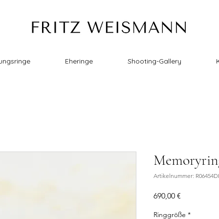
ungsringe
Eheringe
Shooting-Gallery
Memoryrin
Artikelnummer: R06454D
Preis
690,00 €
Ringgröße
*