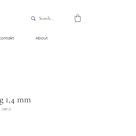
Kontakt
About
g 1,4 mm
I.14R13