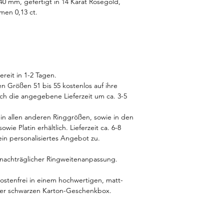
40 mm, gefertigt in 14 Karat Rosegold,
men 0,13 ct.
reit in 1-2 Tagen.
n Größen 51 bis 55 kostenlos auf ihre
ich die angegebene Lieferzeit um ca. 3-5
h in allen anderen Ringgrößen, sowie in den
e Platin erhältlich. Lieferzeit ca. 6-8
n personalisiertes Angebot zu.
d nachträglicher Ringweitenanpassung.
kostenfrei in einem hochwertigen, matt-
iner schwarzen Karton-Geschenkbox.