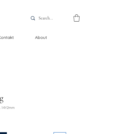
Kontakt
About
g
DI.14Y2mm