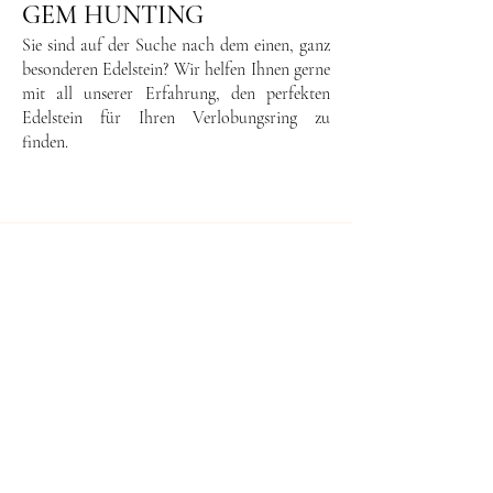
GEM HUNTING
Sie sind auf der Suche nach dem einen, ganz
besonderen Edelstein? Wir helfen Ihnen gerne
mit all unserer Erfahrung, den perfekten
Edelstein für Ihren Verlobungsring zu
finden.
Book your Appointment
Vereinbaren Sie einen Beratungstermin in
unserem neuen Office&Showroom in
Münchendorf und genießen Sie bei einem
Glas Sekt / einem Kaffee unser
Onlineangebot, oder besprechen Sie mit uns
ihre Wunschdesigns.
​
Termin vereinbaren