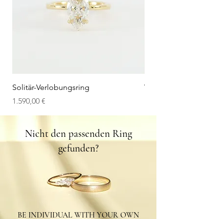
Solitär-Verlobungsring
V-Wedding Band
Preis
Preis
1.590,00 €
1.100,00 €
Nicht den passenden Ring
gefunden?
BE INDIVIDUAL WITH YOUR OWN