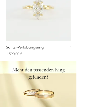
Weitere Infos über Labordiamanten
Solitär-Verlobungsring
V-Wedding Band
Preis
Preis
1.590,00 €
1.100,00 €
Nicht den passenden Ring
gefunden?