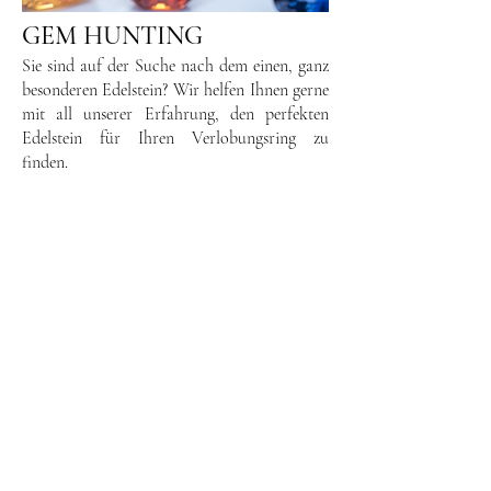
GEM HUNTING
Sie sind auf der Suche nach dem einen, ganz
besonderen Edelstein? Wir helfen Ihnen gerne
mit all unserer Erfahrung, den perfekten
Edelstein für Ihren Verlobungsring zu
finden.
Book your Appointment
Vereinbaren Sie einen Beratungstermin in
unserem neuen Office&Showroom in
Münchendorf und genießen Sie bei einem
Glas Sekt / einem Kaffee unser
Onlineangebot, oder besprechen Sie mit uns
ihre Wunschdesigns.
​
Termin vereinbaren