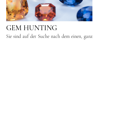
GEM HUNTING
Sie sind auf der Suche nach dem einen, ganz
besonderen Edelstein? Wir helfen Ihnen gerne
mit all unserer Erfahrung, den perfekten
Edelstein für Ihren Verlobungsring zu
finden.
Book your Appointment
Vereinbaren Sie einen Beratungstermin in
unserem neuen Office&Showroom in
Münchendorf und genießen Sie bei einem
Glas Sekt / einem Kaffee unser
Onlineangebot, oder besprechen Sie mit uns