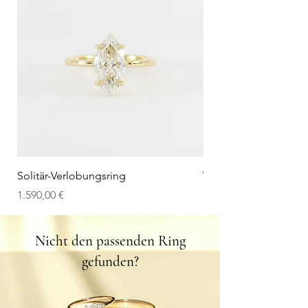
Solitär-Verlobungsring
V-Wedding Band
Preis
Preis
1.590,00 €
1.100,00 €
Nicht den passenden Ring
gefunden?