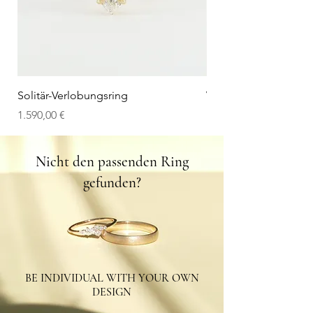
Solitär-Verlobungsring
V-Wedding Band
Preis
Preis
1.590,00 €
1.100,00 €
Nicht den passenden Ring
gefunden?
BE INDIVIDUAL WITH YOUR OWN
DESIGN