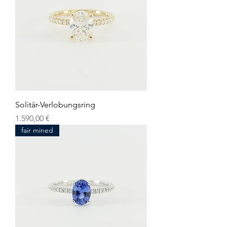
Solitär-Verlobungsring
Preis
1.590,00 €
fair mined