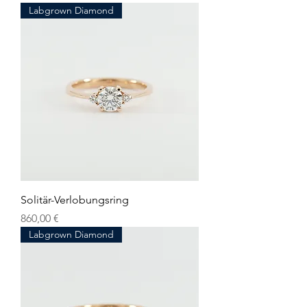
Labgrown Diamond
Solitär-Verlobungsring
Preis
860,00 €
Labgrown Diamond