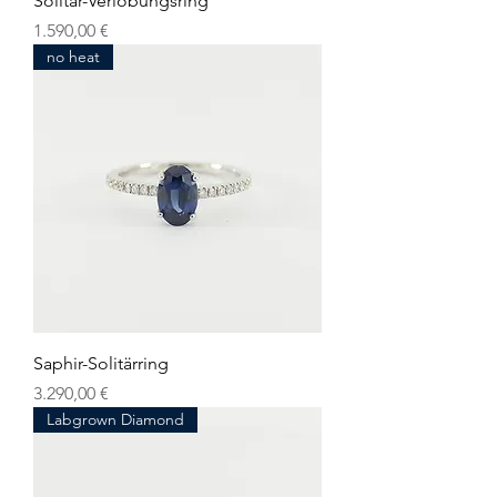
Solitär-Verlobungsring
Preis
1.590,00 €
no heat
Saphir-Solitärring
Preis
3.290,00 €
Labgrown Diamond