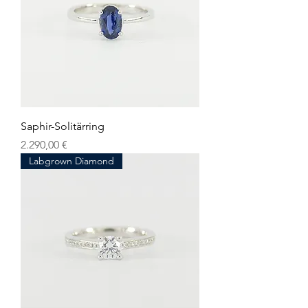
Saphir-Solitärring
Preis
2.290,00 €
Labgrown Diamond