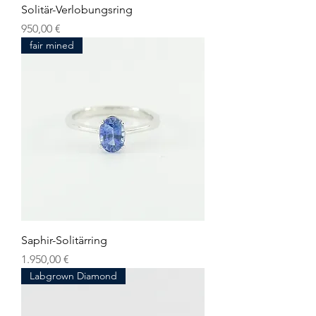
Solitär-Verlobungsring
Preis
950,00 €
fair mined
Saphir-Solitärring
Preis
1.950,00 €
Labgrown Diamond