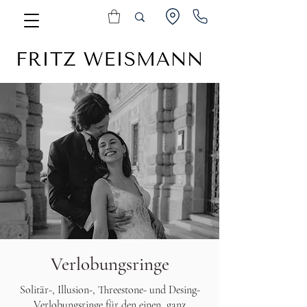
Verlobungsringe
Solitär-, Illusion-, Threestone- und Desing-
Verlobungsringe für den einen, ganz