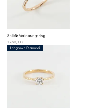
Solitär Verlobungsring
Preis
1.690,00 €
Labgrown Diamond