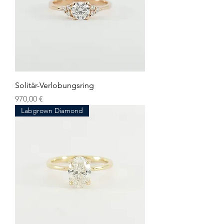
Solitär-Verlobungsring
Preis
970,00 €
Labgrown Diamond