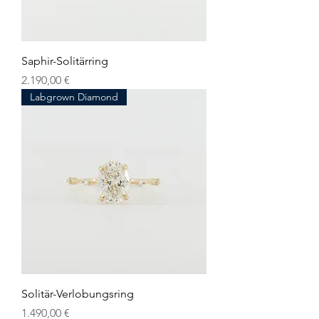
Saphir-Solitärring
Preis
2.190,00 €
Labgrown Diamond
Solitär-Verlobungsring
Preis
1.490,00 €