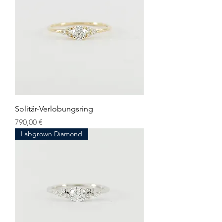
Solitär-Verlobungsring
Preis
790,00 €
Labgrown Diamond