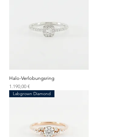
Halo-Verlobungsring
Preis
1.190,00 €
Labgrown Diamond