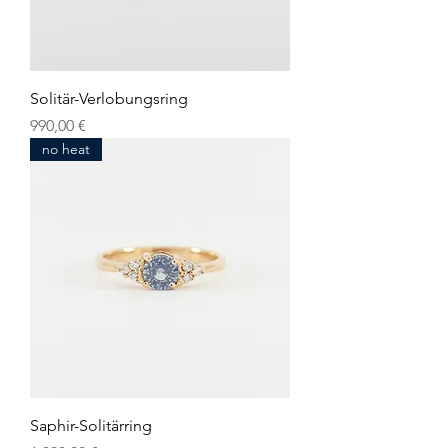
Solitär-Verlobungsring
Preis
990,00 €
no heat
Saphir-Solitärring