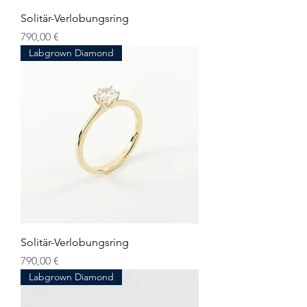
Solitär-Verlobungsring
Preis
790,00 €
Labgrown Diamond
Solitär-Verlobungsring
Preis
790,00 €
Labgrown Diamond