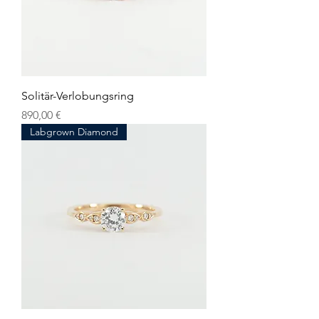
Solitär-Verlobungsring
Preis
890,00 €
Labgrown Diamond