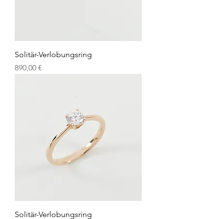
Solitär-Verlobungsring
Preis
890,00 €
Solitär-Verlobungsring