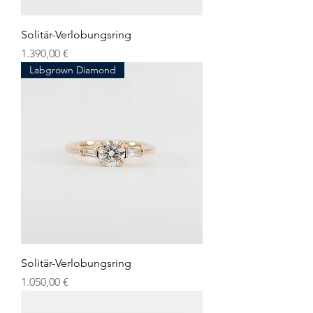
Solitär-Verlobungsring
Preis
1.390,00 €
Labgrown Diamond
Solitär-Verlobungsring
Preis
1.050,00 €