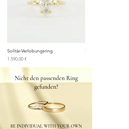
Solitär-Verlobungsring
V-Wedding Band
Preis
Preis
1.590,00 €
1.100,00 €
Nicht den passenden Ring
gefunden?
BE INDIVIDUAL WITH YOUR OWN