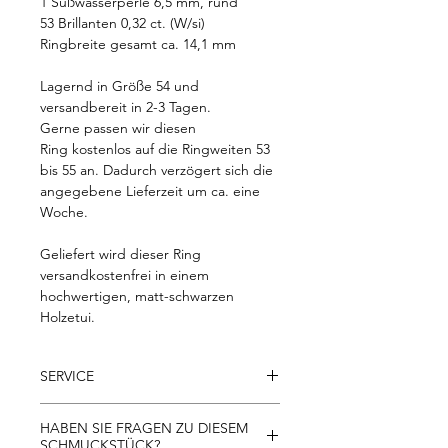
1 Süßwasserperle 6,5 mm, rund
53 Brillanten 0,32 ct. (W/si)
Ringbreite gesamt ca. 14,1 mm
Lagernd in Größe 54 und
versandbereit in 2-3 Tagen.
Gerne passen wir diesen
Ring kostenlos auf die Ringweiten 53
bis 55 an. Dadurch verzögert sich die
angegebene Lieferzeit um ca. eine
Woche.
Geliefert wird dieser Ring
versandkostenfrei in einem
hochwertigen, matt-schwarzen
Holzetui.
SERVICE
- Kostenloser Versand innerhalb der
HABEN SIE FRAGEN ZU DIESEM
EU
SCHMUCKSTÜCK?