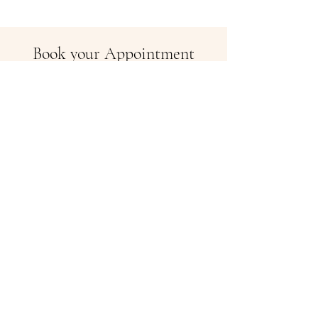
Book your Appointment
Vereinbaren Sie einen Beratungstermin in
unserem neuen Office&Showroom in
Münchendorf und genießen Sie bei einem
Glas Sekt / einem Kaffee unser
Onlineangebot, oder besprechen Sie mit uns
ihre Wunschdesigns.
​
Termin vereinbaren
FRITZ WEISMANN
fine jewellery
Showroom MÜNCHENDORF:
Schusterstraße 5
2482 Münchendorf