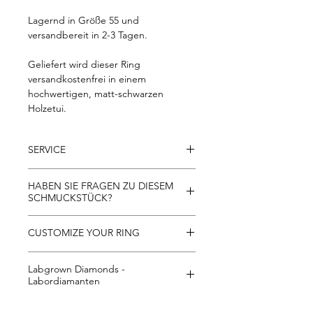
Lagernd in Größe 55 und
versandbereit in 2-3 Tagen.
Geliefert wird dieser Ring
versandkostenfrei in einem
hochwertigen, matt-schwarzen
Holzetui.
SERVICE
- Kostenloser Versand innerhalb der
HABEN SIE FRAGEN ZU DIESEM
EU
SCHMUCKSTÜCK?
- 30 Tage Rückgaberecht
- kostenlose Rücksendung innerhalb
Gerne beantworten wir alle Fragen zu
CUSTOMIZE YOUR RING
Österreichs
unseren Schmuckstücken per Telefon
und WhatsApp unter +43-664-436 75
Alle Schmuckstücke von FRITZ
41 oder per E-Mail unter
Labgrown Diamonds -
WEISMANN sind individuell
office@fritzweismann.com
Labordiamanten
personalisierbar. In Ringgröße,
Legierung, Besatz/Steingröße oder
Sind Labordiamanten echte