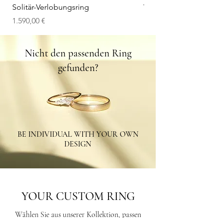
Solitär-Verlobungsring
V-Wedding Band
Preis
Preis
1.590,00 €
1.100,00 €
Nicht den passenden Ring
gefunden?
BE INDIVIDUAL WITH YOUR OWN
DESIGN
YOUR CUSTOM RING
Wählen Sie aus unserer Kollektion, passen