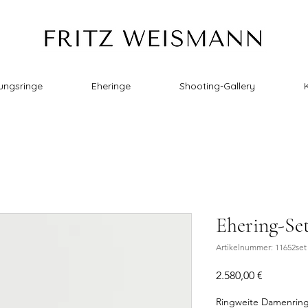
ungsringe
Eheringe
Shooting-Gallery
Ehering-Se
Artikelnummer: 11652set
Preis
2.580,00 €
Ringweite Damenrin