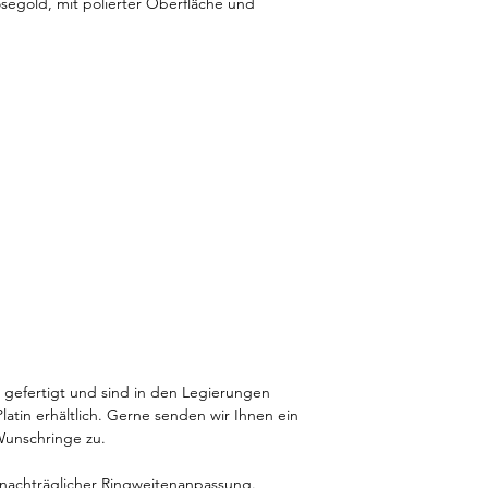
Rosegold, mit polierter Oberfläche und
Design selbst.
Gerne senden wir Ih
WhatsApp oder E-Mai
 gefertigt und sind in den Legierungen
atin erhältlich. Gerne senden wir Ihnen ein
Wunschringe zu.
d nachträglicher Ringweitenanpassung.