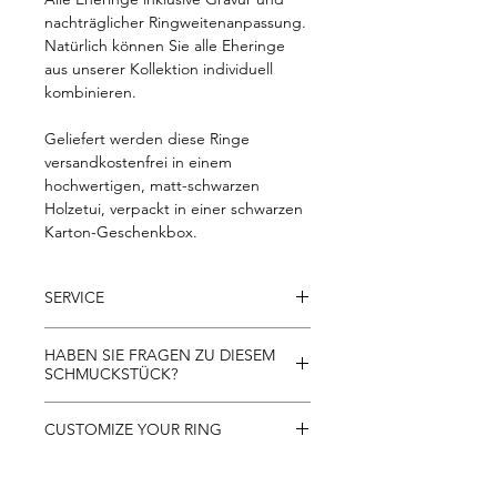
nachträglicher Ringweitenanpassung.
Natürlich können Sie alle Eheringe
aus unserer Kollektion individuell
kombinieren.
Geliefert werden diese Ringe
versandkostenfrei in einem
hochwertigen, matt-schwarzen
Holzetui, verpackt in einer schwarzen
Karton-Geschenkbox.
SERVICE
- Kostenloser Versand innerhalb der
HABEN SIE FRAGEN ZU DIESEM
EU
SCHMUCKSTÜCK?
- 30 Tage Rückgaberecht
- kostenlose Rücksendung innerhalb
Gerne beantworten wir alle Fragen zu
CUSTOMIZE YOUR RING
Österreichs
unseren Schmuckstücken per Telefon
- 10 Jahre Garantie
und WhatsApp unter +43-664-436 75
Alle Schmuckstücke von FRITZ
41 oder per E-Mail unter
WEISMANN sind individuell