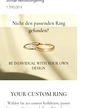
Solitär-Verlobungsring
V-Wedding Band
Preis
Preis
1.590,00 €
1.100,00 €
Nicht den passenden Ring
gefunden?
BE INDIVIDUAL WITH YOUR OWN
DESIGN
YOUR CUSTOM RING
Wählen Sie aus unserer Kollektion, passen