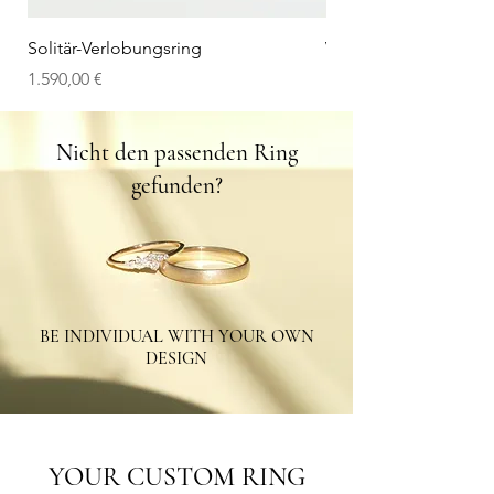
Solitär-Verlobungsring
V-Wedding Band
Preis
Preis
1.590,00 €
1.100,00 €
Nicht den passenden Ring
gefunden?
BE INDIVIDUAL WITH YOUR OWN
DESIGN
YOUR CUSTOM RING