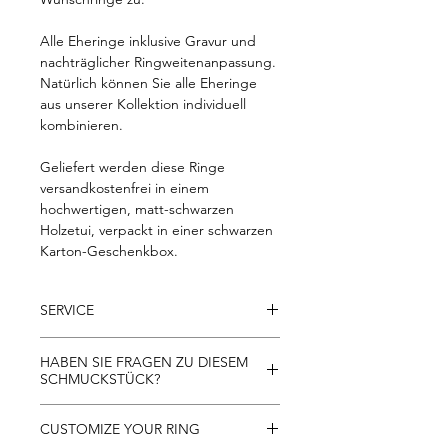
Alle Eheringe inklusive Gravur und
nachträglicher Ringweitenanpassung.
Natürlich können Sie alle Eheringe
aus unserer Kollektion individuell
kombinieren.
Geliefert werden diese Ringe
versandkostenfrei in einem
hochwertigen, matt-schwarzen
Holzetui, verpackt in einer schwarzen
Karton-Geschenkbox.
SERVICE
- Kostenloser Versand innerhalb der
HABEN SIE FRAGEN ZU DIESEM
EU
SCHMUCKSTÜCK?
- 30 Tage Rückgaberecht
- kostenlose Rücksendung innerhalb
Gerne beantworten wir alle Fragen zu
CUSTOMIZE YOUR RING
Österreichs
unseren Schmuckstücken per Telefon