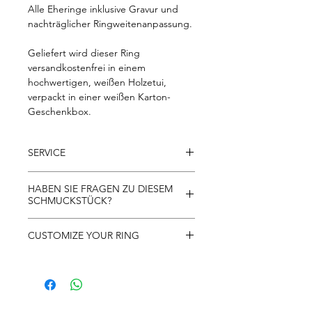
Alle Eheringe inklusive Gravur und
nachträglicher Ringweitenanpassung.
Geliefert wird dieser Ring
versandkostenfrei in einem
hochwertigen, weißen Holzetui,
verpackt in einer weißen Karton-
Geschenkbox.
SERVICE
- Kostenloser Versand innerhalb der
HABEN SIE FRAGEN ZU DIESEM
EU
SCHMUCKSTÜCK?
- 30 Tage Rückgaberecht
- kostenlose Rücksendung innerhalb
Gerne beantworten wir alle Fragen zu
CUSTOMIZE YOUR RING
Österreichs
unseren Schmuckstücken per Telefon
- 10 Jahre Garantie
und WhatsApp unter +43-664-436 75
Alle Schmuckstücke von FRITZ
41 oder per E-Mail unter
WEISMANN sind individuell
office@fritzweismann.com
personalisierbar. In Ringgröße,
Legierung, Besatz/Steingröße oder